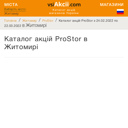
МІСТА
МАГАЗИНИ
Виберіть місто
:
Каталог акцій
Житомир
магазинів України
/
/
/
Головна
Житомир
ProStor
Каталог акцій ProStor з 24.02.2022 по
в Житомирі
22.03.2022
Каталог акцій ProStor в
Житомирі