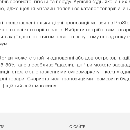
обів особистої гігієни та посуду. Купівля будь-якої з н
ю, адже щодня магазин поповнює каталог товарів зі з
ті представлені тільки діючі пропозиції магазинів ProS
чно на всі категорії товарів. Вибрати потрібні вам това
ьні акції діють протягом певного часу, тому перед пок
мум.
tor ви можете знайти одноденні або довгострокові акці
5-50%, але в особливо "щасливі дні" ви можете заощади
иції, стежте за оновленнями супермаркету – кожну один 
рні товари. Скористатися пропозиціями і замовити будь
офіційний сайт магазину.
СТА
О САЙТЕ