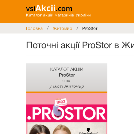
Каталог акцій магазинів України
/
/
Головна
Житомир
ProStor
Поточні акції ProStor в Ж
КАТАЛОГ АКЦІЙ
ProStor
c по
у місті Житомир