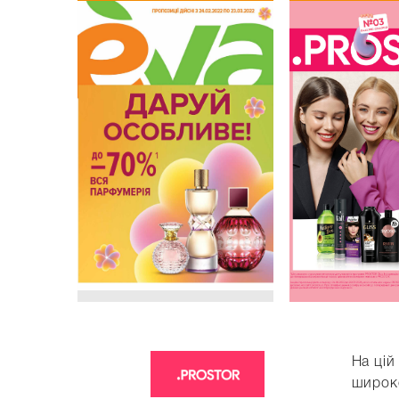
На цій
широко