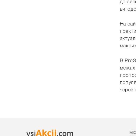
до зас
вигодо
На сай
практи
актуал
макси
В ProS
межах 
пропоз
популя
через 
МІ