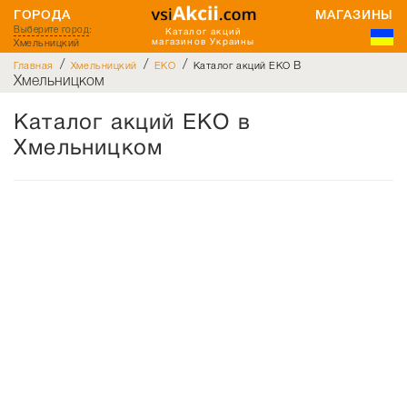
ГОРОДА
МАГАЗИНЫ
Выберите город
:
Каталог акций
Хмельницкий
магазинов Украины
/
/
/
в
Главная
Хмельницкий
EKO
Каталог акций EKO
Хмельницком
Каталог акций EKO в
Хмельницком