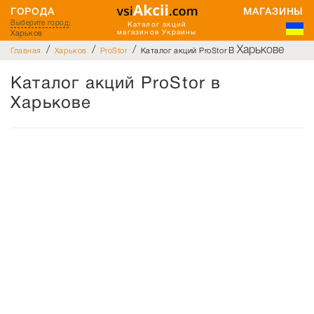
ГОРОДА
МАГАЗИНЫ
Выберите город
:
Каталог акций
Харьков
магазинов Украины
/
/
/
в Харькове
Главная
Харьков
ProStor
Каталог акций ProStor
Каталог акций ProStor в
Харькове