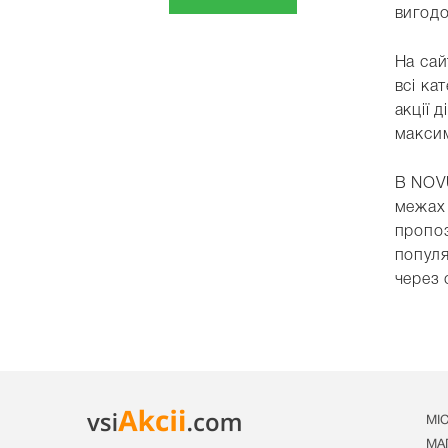
вигодо
На сай
всі ка
акції 
макси
В NOVU
межах 
пропоз
популя
через 
МІ
МА