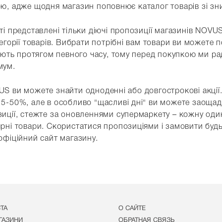
ю, адже щодня магазин поповнює каталог товарів зі з
ті представлені тільки діючі пропозиції магазинів NOVU
тегорії товарів. Вибрати потрібні вам товари ви можете 
діють протягом певного часу, тому перед покупкою ми р
мум.
S ви можете знайти одноденні або довгострокові акції
5-50%, але в особливо "щасливі дні" ви можете заощади
иції, стежте за оновленнями супермаркету – кожну один 
рні товари. Скористатися пропозиціями і замовити будь
офіційний сайт магазину.
СТА
О САЙТЕ
ГАЗИНИ
ОБРАТНАЯ СВЯЗЬ