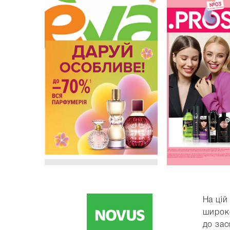
На цій
широко
до зас