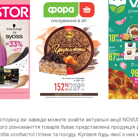
 сторінці ви завжди можете знайти актуальні акції NOVU
го різноманіття товарів буває представлена продукція рі
обів особистої гігієни та посуду. Купівля будь-якої з н