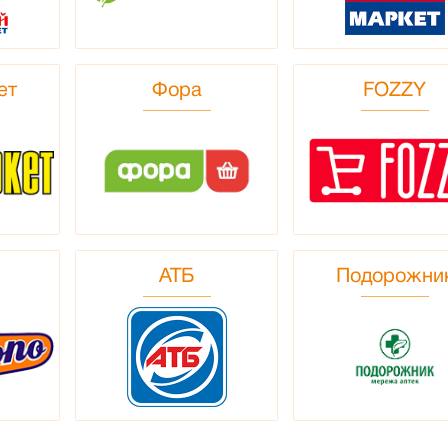
ет
Фора
FOZZY
АТБ
Подорожни