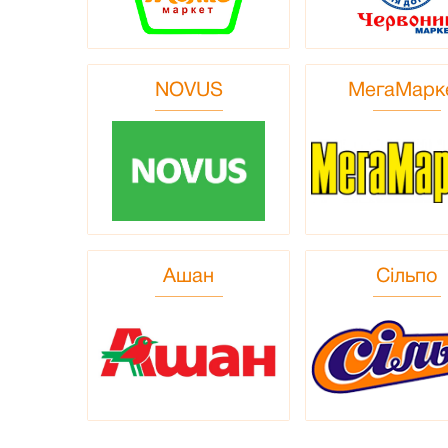
NOVUS
МегаМарк
Ашан
Сiльпо