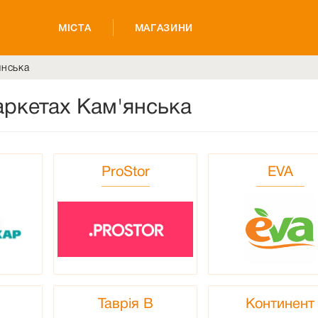
МІСТА
МАГАЗИНИ
янська
аркетах Кам'янська
ProStor
EVA
Таврія В
Континент