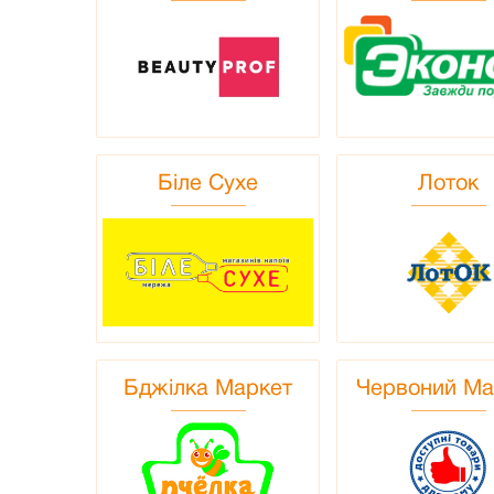
Біле Сухе
Лоток
Бджілка Mаркет
Червоний Ма