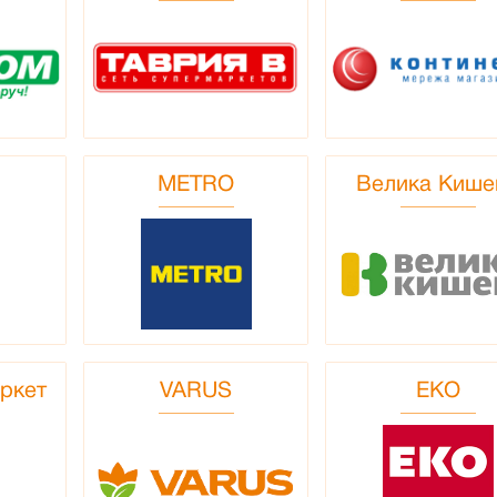
METRO
Велика Кише
ркет
VARUS
EKO