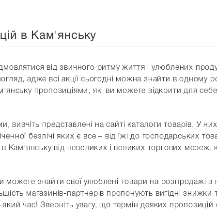
цій в Кам'янську
ідмовлятися від звичного ритму життя і улюблених прод
гляд, адже всі акції сьогодні можна знайти в одному роз
ам'янську пропозиціями, які ви можете відкрити для се
 вивчіть представлені на сайті каталоги товарів. У ни
енної безлічі яких є все – від їжі до господарських то
и в Кам'янську від невеликих і великих торгових мереж, 
и можете знайти свої улюблені товари на розпродажі в 
ьшість магазинів-партнерів пропонують вигідні знижки т
-який час! Зверніть увагу, що термін деяких пропозиці